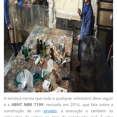
A terceira norma que todo e qualquer vidraceiro deve seguir
é a
ABNT NBR 7199
, revisada em 2016, que fala sobre a
construção de um
projeto
, a execução e também as
aplicações de vidros na área da construção civil. É uma