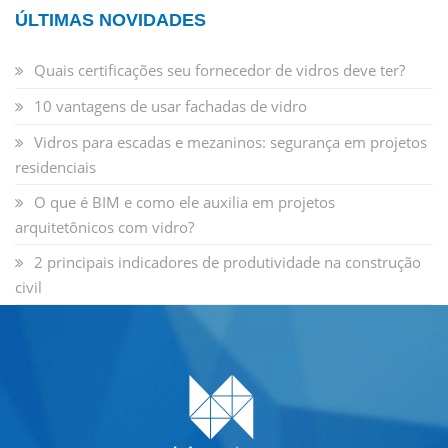
ÚLTIMAS NOVIDADES
Quais certificações seu fornecedor de vidros deve ter?
10 vantagens de usar fachadas de vidro
Vidros para escadas e mezaninos: segurança em projetos
residenciais
O que é BIM e como ele auxilia em projetos
arquitetônicos com vidro?
2 principais indicadores de produtividade na construção
civil